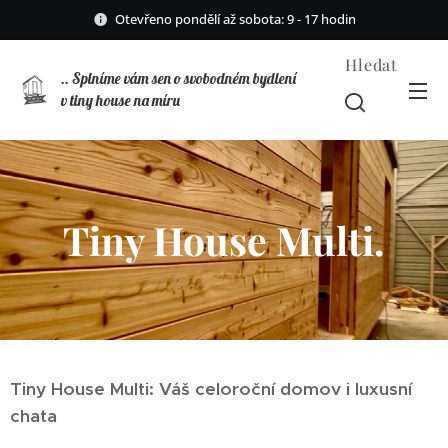
Otevřeno pondělí až sobota: 9 - 17 hodin
Hledat
.. Splníme vám sen o svobodném bydlení
v tiny house na míru
Tiny House Multi.
Tiny House Multi: Váš celoroční domov i luxusní
chata