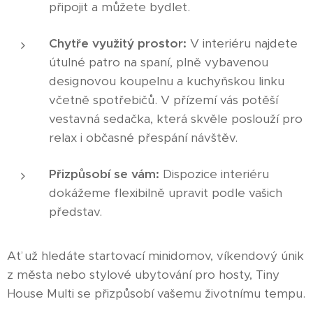
připojit a můžete bydlet.
Chytře využitý prostor:
V interiéru najdete
útulné patro na spaní, plně vybavenou
designovou koupelnu a kuchyňskou linku
včetně spotřebičů. V přízemí vás potěší
vestavná sedačka, která skvěle poslouží pro
relax i občasné přespání návštěv.
Přizpůsobí se vám:
Dispozice interiéru
dokážeme flexibilně upravit podle vašich
představ.
Ať už hledáte startovací minidomov, víkendový únik
z města nebo stylové ubytování pro hosty, Tiny
House Multi se přizpůsobí vašemu životnímu tempu.